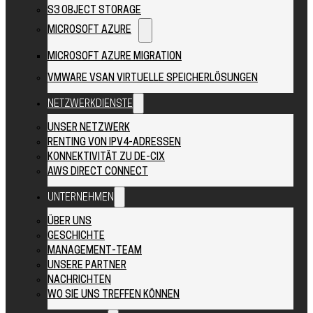
S3 OBJECT STORAGE
MICROSOFT AZURE
MICROSOFT AZURE MIGRATION
VMWARE VSAN VIRTUELLE SPEICHERLÖSUNGEN
NETZWERKDIENSTE
UNSER NETZWERK
RENTING VON IPV4-ADRESSEN
KONNEKTIVITÄT ZU DE-CIX
AWS DIRECT CONNECT
UNTERNEHMEN
ÜBER UNS
GESCHICHTE
MANAGEMENT-TEAM
UNSERE PARTNER
NACHRICHTEN
WO SIE UNS TREFFEN KÖNNEN