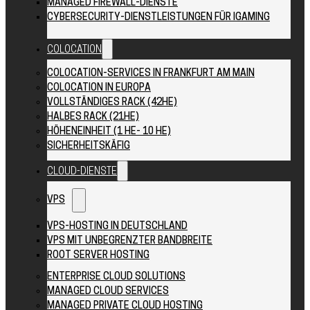
MANAGED FIREWALL-DIENSTE
CYBERSECURITY-DIENSTLEISTUNGEN FÜR IGAMING
COLOCATION
COLOCATION-SERVICES IN FRANKFURT AM MAIN
COLOCATION IN EUROPA
VOLLSTÄNDIGES RACK (42HE)
HALBES RACK (21HE)
HÖHENEINHEIT (1 HE- 10 HE)
SICHERHEITSKÄFIG
CLOUD-DIENSTE
VPS
VPS-HOSTING IN DEUTSCHLAND
VPS MIT UNBEGRENZTER BANDBREITE
ROOT SERVER HOSTING
ENTERPRISE CLOUD SOLUTIONS
MANAGED CLOUD SERVICES
MANAGED PRIVATE CLOUD HOSTING