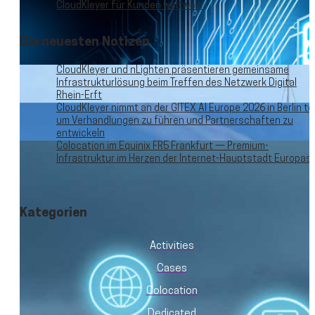
CloudKleyer für Kunden weltweit
Die neuesten Notizen
CloudKleyer und nLighten präsentieren gemeinsame
Infrastrukturlösung beim Treffen des Netzwerk Digital
Rhein-Erft
CloudKleyer nimmt an der GITEX AI Europe 2026 in Berlin tei
um Verhandlungen zu führen und Partnerschaften zu
entwickeln
Colocation im Equinix FR5 Frankfurt — Premium-
Infrastruktur im Herzen der Internet-Hauptstadt Europas
Kategorien
Activities
Cases
Colocation
Dedicated