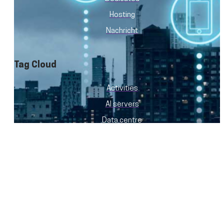
Hosting
Nachricht
Tag Cloud
Activities
AI servers
Data centre
Events
GPU servers
History
Hosting provider
Migration
News