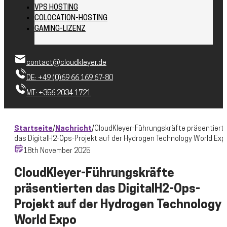
VPS HOSTING
COLOCATION-HOSTING
GAMING-LIZENZ
contact@cloudkleyer.de
DE: +49 (0)69 66 169 67-80
MT: +356 2034 1721
Startseite
/
Nachricht
/
CloudKleyer-Führungskräfte präsentiert
das DigitalH2-Ops-Projekt auf der Hydrogen Technology World Exp
18th November 2025
CloudKleyer-Führungskräfte
präsentierten das DigitalH2-Ops-
Projekt auf der Hydrogen Technology
World Expo