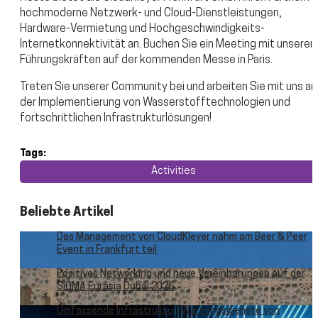
hochmoderne Netzwerk- und Cloud-Dienstleistungen,
Hardware-Vermietung und Hochgeschwindigkeits-
Internetkonnektivität an. Buchen Sie ein Meeting mit unseren
Führungskräften auf der kommenden Messe in Paris.
Treten Sie unserer Community bei und arbeiten Sie mit uns an
der Implementierung von Wasserstofftechnologien und
fortschrittlichen Infrastrukturlösungen!
Tags:
Activities
Beliebte Artikel
Das Management von CloudKleyer nahm am Beer & Peer
Event in Frankfurt teil
Positives Networking und neue Vereinbarungen auf der
SiGMA Eurasia Dubai 2026
Umfassende Infrastruktur-Wartungsdienste von