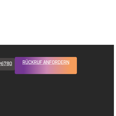
RÜCKRUF ANFORDERN
96780