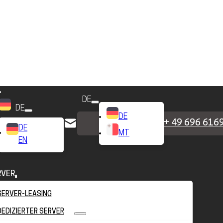
DE
DE
DE
+ 49 696 616
DE
MT
EN
RVER
SERVER-LEASING
DEDIZIERTER SERVER