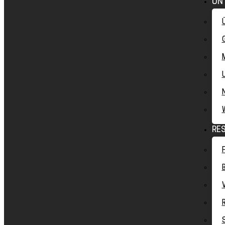
UN
RE