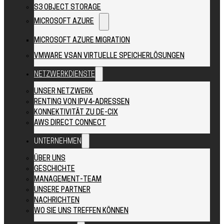
S3 OBJECT STORAGE
MICROSOFT AZURE
MICROSOFT AZURE MIGRATION
VMWARE VSAN VIRTUELLE SPEICHERLÖSUNGEN
NETZWERKDIENSTE
UNSER NETZWERK
RENTING VON IPV4-ADRESSEN
KONNEKTIVITÄT ZU DE-CIX
AWS DIRECT CONNECT
UNTERNEHMEN
ÜBER UNS
GESCHICHTE
MANAGEMENT-TEAM
UNSERE PARTNER
NACHRICHTEN
WO SIE UNS TREFFEN KÖNNEN