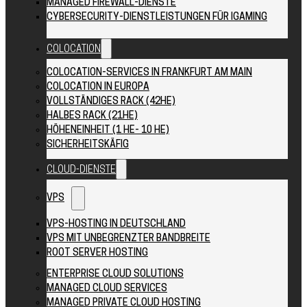
MANAGED FIREWALL-DIENSTE
CYBERSECURITY-DIENSTLEISTUNGEN FÜR IGAMING
COLOCATION
COLOCATION-SERVICES IN FRANKFURT AM MAIN
COLOCATION IN EUROPA
VOLLSTÄNDIGES RACK (42HE)
HALBES RACK (21HE)
HÖHENEINHEIT (1 HE- 10 HE)
SICHERHEITSKÄFIG
CLOUD-DIENSTE
VPS
VPS-HOSTING IN DEUTSCHLAND
VPS MIT UNBEGRENZTER BANDBREITE
ROOT SERVER HOSTING
ENTERPRISE CLOUD SOLUTIONS
MANAGED CLOUD SERVICES
MANAGED PRIVATE CLOUD HOSTING