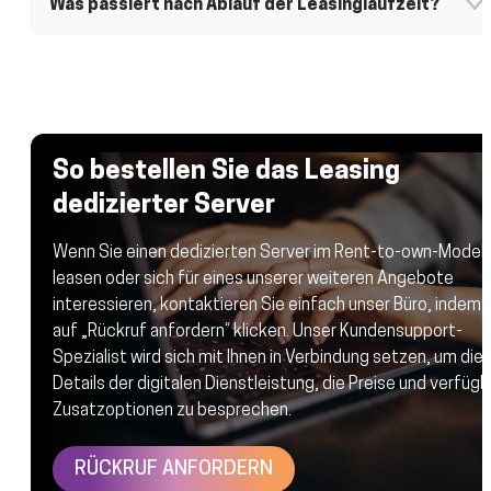
Was passiert nach Ablauf der Leasinglaufzeit?
entsprechend den Anforderungen Ihres Projekts
Nach Abschluss aller Zahlungen geht das Eigentum am
auswählen.
Server auf Sie über, und Sie können ihn ohne weitere
Leasinggebühren weiter nutzen.
So bestellen Sie das Leasing
dedizierter Server
Wenn Sie einen dedizierten Server im Rent-to-own-Modell
leasen oder sich für eines unserer weiteren Angebote
interessieren, kontaktieren Sie einfach unser Büro, indem 
auf „Rückruf anfordern“ klicken. Unser Kundensupport-
Spezialist wird sich mit Ihnen in Verbindung setzen, um die
Details der digitalen Dienstleistung, die Preise und verfüg
Zusatzoptionen zu besprechen.
RÜCKRUF ANFORDERN