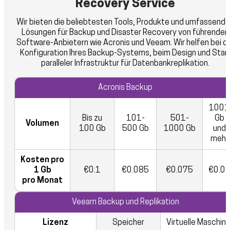
Recovery Service
Wir bieten die beliebtesten Tools, Produkte und umfassend
Lösungen für Backup und Disaster Recovery von führenden
Software-Anbietern wie Acronis und Veeam. Wir helfen bei d
Konfiguration Ihres Backup-Systems, beim Design und Star
paralleler Infrastruktur für Datenbankreplikation.
Acronis Backup
1001
Bis zu
101-
501-
Gb
Volumen
100 Gb
500 Gb
1000 Gb
und
mehr
Kosten pro
1 Gb
€0.1
€0.085
€0.075
€0.0
pro Monat
Veeam Backup und Replikation
Lizenz
Speicher
Virtuelle Maschin