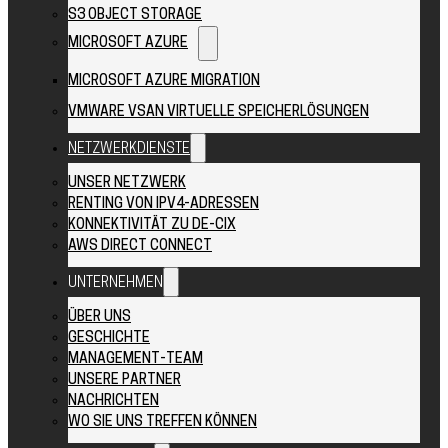
S3 OBJECT STORAGE
MICROSOFT AZURE
MICROSOFT AZURE MIGRATION
VMWARE VSAN VIRTUELLE SPEICHERLÖSUNGEN
NETZWERKDIENSTE
UNSER NETZWERK
RENTING VON IPV4-ADRESSEN
KONNEKTIVITÄT ZU DE-CIX
AWS DIRECT CONNECT
UNTERNEHMEN
ÜBER UNS
GESCHICHTE
MANAGEMENT-TEAM
UNSERE PARTNER
NACHRICHTEN
WO SIE UNS TREFFEN KÖNNEN