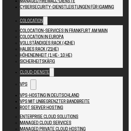
MANAGED FIREWALL-DIENSTE
CYBERSECURITY-DIENSTLEISTUNGEN FÜR IGAMING
COLOCATION
COLOCATION-SERVICES IN FRANKFURT AM MAIN
COLOCATION IN EUROPA
VOLLSTÄNDIGES RACK (42HE)
HALBES RACK (21HE)
HÖHENEINHEIT (1 HE- 10 HE)
SICHERHEITSKÄFIG
CLOUD-DIENSTE
VPS
VPS-HOSTING IN DEUTSCHLAND
VPS MIT UNBEGRENZTER BANDBREITE
ROOT SERVER HOSTING
ENTERPRISE CLOUD SOLUTIONS
MANAGED CLOUD SERVICES
MANAGED PRIVATE CLOUD HOSTING