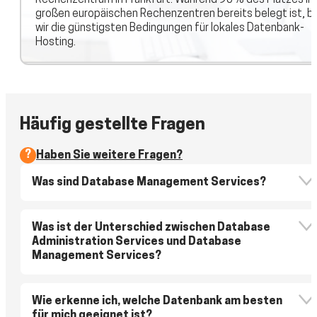
Rechenzentrum in Frankfurt. Während 90% des Platzes in
großen europäischen Rechenzentren bereits belegt ist, b
wir die günstigsten Bedingungen für lokales Datenbank-
Hosting.
Häufig gestellte Fragen
?
Haben Sie weitere Fragen?
Was sind Database Management Services?
Database Management Services sind professionelle IT-
Services, die sich auf die Einrichtung, Administration,
Was ist der Unterschied zwischen Database
Wartung und Optimierung der Datenbanken eines Kunden
Administration Services und Database
konzentrieren. Diese Services decken den gesamten
Management Services?
Datenbank-Lebenszyklus ab: von der Architektur-Planung
Datenbankadministration ist ein enger, technisch
bis zur Sicherung und Gewährleistung der
spezialisierter Bereich, der sich mit der technischen
Wie erkenne ich, welche Datenbank am besten
Ausfallsicherheit.
Administration von DBMS beschäftigt. Database
für mich geeignet ist?