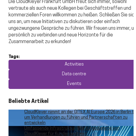
Die CloudKleyer Frankfurt GmbH freut sich immer, sowohl
vertraute als auch neue Kollegen bei Geschäftstreffen und
kommerziellen Foren willkommen zu heißen. Schließen Sie sic
uns an, um neue Initiativen zu diskutieren oder einfach
ungezwungene Gespräche zu führen. Wir freuen uns immer, u
persönlich zu verbinden und neue Horizonte für die
Zusammenarbeit zu erkunden!
Tags:
Activities
Data centre
Events
Beliebte Artikel
CloudKleyer nimmt an der GITEX AI Europe 2026 in Berlin tei
um Verhandlungen zu führen und Partnerschaften zu
entwickeln
Umfassende Infrastruktur-Wartungsdienste von
CloudKleyer für Kunden weltweit