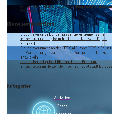
Hosten Sie Ihr AWS Outpost Rack-Equipment in unserem
Rechenzentrum!
Die neuesten Notizen
CloudKleyer und nLighten präsentieren gemeinsame
Infrastrukturlösung beim Treffen des Netzwerk Digital
Rhein-Erft
CloudKleyer nimmt an der GITEX AI Europe 2026 in Berlin tei
um Verhandlungen zu führen und Partnerschaften zu
entwickeln
Colocation im Equinix FR5 Frankfurt — Premium-
Infrastruktur im Herzen der Internet-Hauptstadt Europas
Kategorien
Activities
Cases