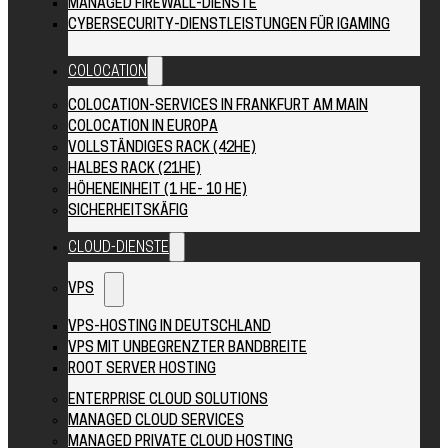
MANAGED FIREWALL-DIENSTE
CYBERSECURITY-DIENSTLEISTUNGEN FÜR IGAMING
COLOCATION
COLOCATION-SERVICES IN FRANKFURT AM MAIN
COLOCATION IN EUROPA
VOLLSTÄNDIGES RACK (42HE)
HALBES RACK (21HE)
HÖHENEINHEIT (1 HE- 10 HE)
SICHERHEITSKÄFIG
CLOUD-DIENSTE
VPS
VPS-HOSTING IN DEUTSCHLAND
VPS MIT UNBEGRENZTER BANDBREITE
ROOT SERVER HOSTING
ENTERPRISE CLOUD SOLUTIONS
MANAGED CLOUD SERVICES
MANAGED PRIVATE CLOUD HOSTING