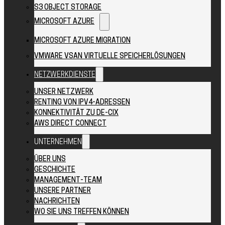
S3 OBJECT STORAGE
MICROSOFT AZURE
MICROSOFT AZURE MIGRATION
VMWARE VSAN VIRTUELLE SPEICHERLÖSUNGEN
NETZWERKDIENSTE
UNSER NETZWERK
RENTING VON IPV4-ADRESSEN
KONNEKTIVITÄT ZU DE-CIX
AWS DIRECT CONNECT
UNTERNEHMEN
ÜBER UNS
GESCHICHTE
MANAGEMENT-TEAM
UNSERE PARTNER
NACHRICHTEN
WO SIE UNS TREFFEN KÖNNEN