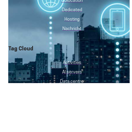
Colocation
Dedicated
Hosting
Nachricht
Tag Cloud
Activities
AI servers
Data centre
Events
GPU servers
History
Hosting provider
Migration